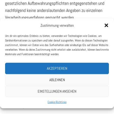
gesetzlichen Aufbewahrungspflichten entgegenstehen und
nachfolgend keine anderslautenden Angaben zu einzelnen
Verarbeitungsverfahren gemacht werden.
Zustimmung verwalten
Cookies
Um dir ein optimales Erlebnis zu bieten, verwenden wir Technologien wie Cookies, um
Geräteinformationen zu speichern und/oder darauf zuzugreifen. Wenn du diesen Technologien
a) Sitzungs-Cookies/Session-Cookies
zustimmst, können wir Daten wie das Surfverhalten oder eindeutige IDs auf dieser Website
verarbeiten. Wenn du deine Zustimmung nicht erteilst oder zurückziehst, können bestimmte
Merkmale und Funktionen beeinträchtigt werden.
Wir verwenden mit unserem Internetauftritt sog. Cookies.
Cookies sind kleine Textdateien oder andere
AKZEPTIEREN
Speichertechnologien, die durch den von Ihnen eingesetzten
Internet-Browser auf Ihrem Endgerät ablegt und gespeichert
ABLEHNEN
werden. Durch diese Cookies werden im individuellen
EINSTELLUNGEN ANSEHEN
Umfang bestimmte Informationen von Ihnen, wie
beispielsweise Ihre Browser- oder Standortdaten oder Ihre
Cookie-Richtlinie
IP-Adresse, verarbeitet.