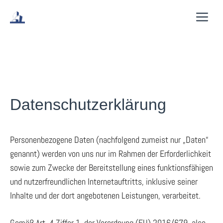
Zum
Me
Inhalt
springen
Datenschutzerklärung
Personenbezogene Daten (nachfolgend zumeist nur „Daten“
genannt) werden von uns nur im Rahmen der Erforderlichkeit
sowie zum Zwecke der Bereitstellung eines funktionsfähigen
und nutzerfreundlichen Internetauftritts, inklusive seiner
Inhalte und der dort angebotenen Leistungen, verarbeitet.
Gemäß Art. 4 Ziffer 1. der Verordnung (EU) 2016/679, also