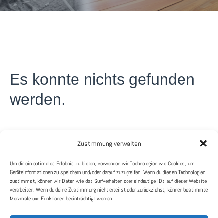
Es konnte nichts gefunden
werden.
Es sieht so aus, als ob wir nicht das finden konnten, wonach
Zustimmung verwalten
du gesucht hast. Möglicherweise hilft die Suchfunktion.
Um dir ein optimales Erlebnis zu bieten, verwenden wir Technologien wie Cookies, um
Suche
Geräteinformationen zu speichern und/oder darauf zuzugreifen. Wenn du diesen Technologien
zustimmst, können wir Daten wie das Surfverhalten oder eindeutige IDs auf dieser Website
nach:
verarbeiten. Wenn du deine Zustimmung nicht erteilst oder zurückziehst, können bestimmte
Merkmale und Funktionen beeinträchtigt werden.
Kategorien